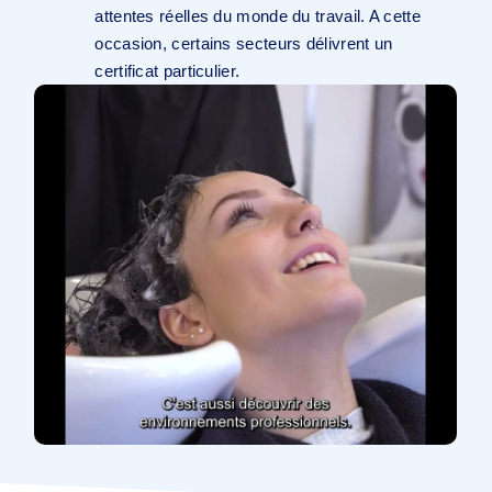
attentes réelles du monde du travail. A cette
L’alternance spécifique
occasion, certains secteurs délivrent un
Basée sur des profils de formation spécifiques
certificat particulier.
définis par les secteurs professionnels.
Une fois les compétences acquises, le jeune
obtient un certificat de qualification spécifique (pas
de CESS).
L’alternance (Article 47)
Particulier à l’enseignement spécialisé de forme 3
et combinant aussi formation à l’école et en
entreprise, elle vise l’insertion professionnelle des
élèves à besoins spécifiques