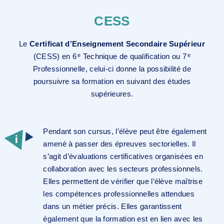
Un CEFA, c’est quoi ?
CESS
Lorsqu’une école souhaite proposer une option
qualifiante en alternance, elle doit s’associer
Le
Certificat d’Enseignement Secondaire Supérieur
avec un Centre d’Education et de Formation en
(CESS) en 6
Technique de qualification ou 7
e
e
Alternance (CEFA). Un CEFA est une structure
Professionnelle, celui-ci donne la possibilité de
commune qui coopère avec une ou plusieurs
poursuivre sa formation en suivant des études
écoles organisant l’enseignement technique de
supérieures.
qualification et/ou professionnel.
Le CEFA prend en charge toute la partie liée à
la collaboration avec l’entreprise qui accueille
Pendant son cursus, l’élève peut être également
l’élève.
amené à passer des épreuves sectorielles. Il
s’agit d’évaluations certificatives organisées en
collaboration avec les secteurs professionnels.
Elles permettent de vérifier que l’élève maîtrise
les compétences professionnelles attendues
dans un métier précis. Elles garantissent
Autre possibilité
également que la formation est en lien avec les