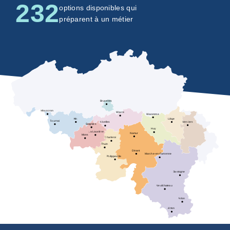
232
options disponibles qui
préparent à un métier
Bruxelles
Mouscron
W
avre
W
aremme
Ath
Liège
T
ournai
V
erviers
Nivelles
Soignies
Huy
La Louvière
Namur
Mons
Charleroi
Thuin
Dinant
Marche-en-Famenne
Philippeville
Bastogne
Neufchateau
Arlon
V
irton